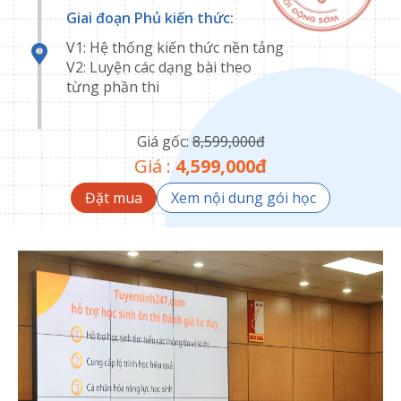
Giai đoạn Phủ kiến thức:
V1: Hệ thống kiến thức nền tảng
V2: Luyện các dạng bài theo
từng phần thi
Giá gốc:
8,599,000
đ
Giá
:
4,599,000
đ
Đặt mua
Xem nội dung gói học