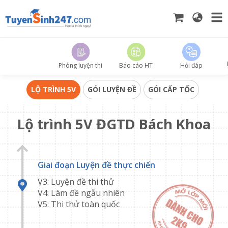
Phòng luyện thi
Báo cáo HT
Hỏi đáp
LỘ TRÌNH 5V
GÓI LUYỆN ĐỀ
GÓI CẤP TỐC
Lộ trình 5V ĐGTD Bách Khoa
Giai đoạn Luyện đề thực chiến
V3: Luyện đề thi thử
V4: Làm đề ngẫu nhiên
V5: Thi thử toàn quốc