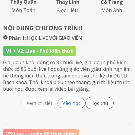
Thầy Linh
Thầy Nội
Cô Trang
Đọc Hiểu
KH - Lí
Môn Anh
NỘI DUNG CHƯƠNG TRÌNH
Phần 1: HỌC LIVE VỚI GIÁO VIÊN
V1 + V2: Live - Phủ kiến thức
Giai đoạn khởi động có 83 buổi live, giai đoạn phủ kiến
thức có 85 buổi live học cùng giáo viên giàu kinh nghiệm,
hệ thống kiến thức trọng tâm phục vụ cho kỳ thi ĐGTD
Bách khoa. Thời khoá biểu theo tháng, gửi tài liệu trước
buổi học, được xem lại video bài giảng.
Xem chi tiết
Vào học
Học thử
V3: Live - Luyện đề thực chiến