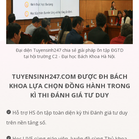
Đại diện Tuyensinh247 chia sẻ giải pháp ôn tập ĐGTD
tại hội trường C2 - Đại học Bách Khoa Hà Nội.
TUYENSINH247.COM ĐƯỢC ĐH BÁCH
KHOA LỰA CHỌN ĐỒNG HÀNH TRONG
KÌ THI ĐÁNH GIÁ TƯ DUY
Hỗ trợ HS ôn tập toàn diện kỳ thi Đánh giá tư duy
trên nền tảng số.
Học LIVE cùng giáo viên, luyện đề cùng Thủ khoa