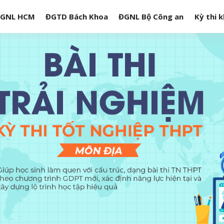
GNL HCM
ĐGTD Bách Khoa
ĐGNL Bộ Công an
Kỳ thi 