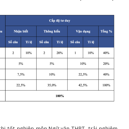
i thi tốt nghiệp môn Ngữ văn THPT, trải nghiệm