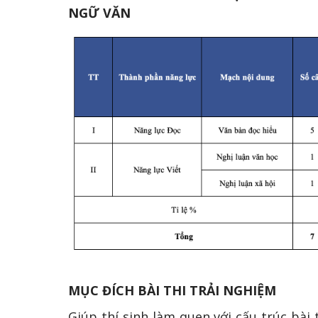
NGỮ VĂN
MỤC ĐÍCH BÀI THI TRẢI NGHIỆM
Giúp thí sinh làm quen với cấu trúc bà