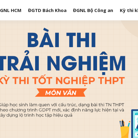
GNL HCM
ĐGTD Bách Khoa
ĐGNL Bộ Công an
Kỳ thi 