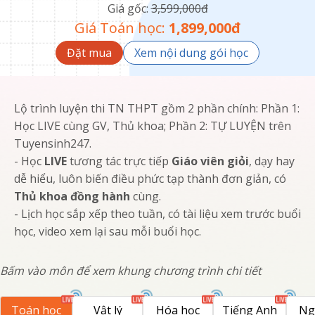
Giá gốc:
3,599,000
đ
Giá
Toán học
:
1,899,000
đ
Đặt mua
Xem nội dung gói học
Lộ trình luyện thi TN THPT gồm 2 phần chính: Phần 1:
Học LIVE cùng GV, Thủ khoa; Phần 2: TỰ LUYỆN trên
Tuyensinh247.
- Học
LIVE
tương tác trực tiếp
Giáo viên giỏi
, dạy hay
dễ hiểu, luôn biến điều phức tạp thành đơn giản, có
Thủ khoa đồng hành
cùng.
- Lịch học sắp xếp theo tuần, có tài liệu xem trước buổi
học, video xem lại sau mỗi buổi học.
Bấm vào môn để xem khung chương trình chi tiết
Toán học
Vật lý
Hóa học
Tiếng Anh
Ng