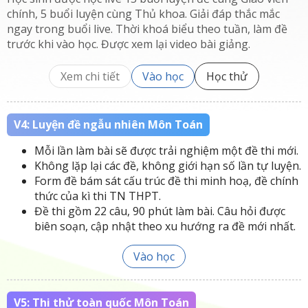
chính, 5 buổi luyện cùng Thủ khoa. Giải đáp thắc mắc
ngay trong buổi live. Thời khoá biểu theo tuần, làm đề
trước khi vào học. Được xem lại video bài giảng.
Xem chi tiết
Vào học
Học thử
V4: Luyện đề ngẫu nhiên Môn Toán
Mỗi lần làm bài sẽ được trải nghiệm một đề thi mới.
Không lặp lại các đề, không giới hạn số lần tự luyện.
Form đề bám sát cấu trúc đề thi minh hoạ, đề chính
thức của kì thi TN THPT.
Đề thi gồm 22 câu, 90 phút làm bài. Câu hỏi được
biên soạn, cập nhật theo xu hướng ra đề mới nhất.
Vào học
V5: Thi thử toàn quốc Môn Toán