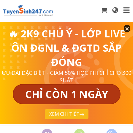
🔥 2K9 CHÚ Ý - LỚP LIVE
ÔN ĐGNL & ĐGTD SẮP
ĐÓNG
ƯU ĐÃI ĐẶC BIỆT - GIẢM 50% HỌC PHÍ CHỈ CHO 300
SUẤT
CHỈ CÒN 1 NGÀY
XEM CHI TIẾT