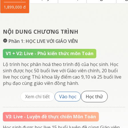
1,899,000
đ
NỘI DUNG CHƯƠNG TRÌNH
Phần 1: HỌC LIVE VỚI GIÁO VIÊN
V1 + V2: Live - Phủ kiến thức môn Toán
Lộ trình học phân hoá theo trình độ của học sinh. Học
sinh được học 50 buổi live với Giáo viên chính, 20 buổi
live học cùng Thủ khoa lấy điểm cao 9,10 và 25 buổi live
phụ đạo cùng giáo viên đồng hành.
Xem chi tiết
Vào học
Học thử
V3: Live - Luyện đề thực chiến Môn Toán
Học sinh được học live 15 buổi luyện đề cùng Giáo viên